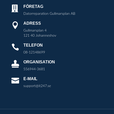
FÖRETAG

Datorreparation Gullmarsplan AB
ADRESS

Gullmarsplan 4
121 40 Johanneshov
TELEFON

08-12148699
ORGANISATION

556944-3681
E-MAIL

support@it247.se