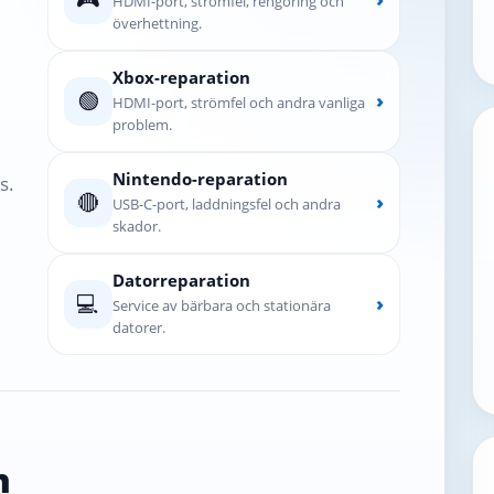
HDMI-port, strömfel, rengöring och
överhettning.
Xbox-reparation
🟢
›
HDMI-port, strömfel och andra vanliga
problem.
Nintendo-reparation
s.
🔴
›
USB-C-port, laddningsfel och andra
skador.
Datorreparation
💻
›
Service av bärbara och stationära
datorer.
n