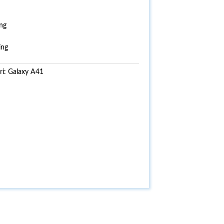
ng
ing
ri:
Galaxy A41