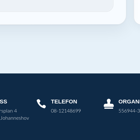
SS
TELEFON
ORGAN


rsplan 4
08-12148699
556944-
 Johanneshov