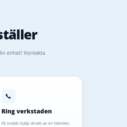
täller
din enhet? Kontakta
📞
Ring verkstaden
Få snabb hjälp direkt av en tekniker.