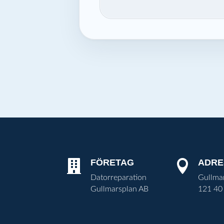
FÖRETAG
ADRE


Datorreparation
Gullma
Gullmarsplan AB
121 40