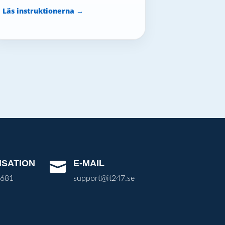
Läs instruktionerna →
ISATION
E-MAIL

3681
support@it247.se