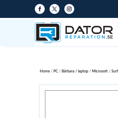
Home
/
PC
/
Bärbara / laptop
/
Microsoft
/
Sur