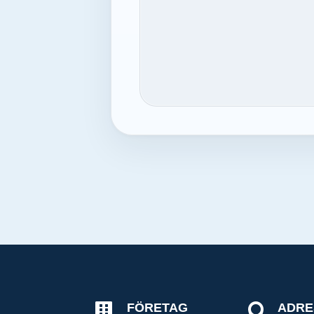
FÖRETAG
ADRE

