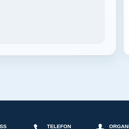
SS
TELEFON
ORGAN

