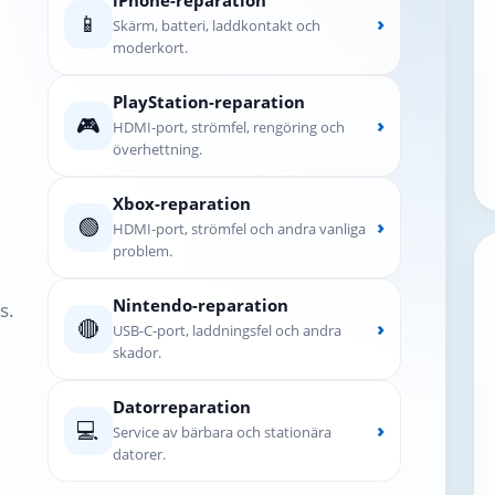
📱
›
Skärm, batteri, laddkontakt och
moderkort.
PlayStation-reparation
🎮
›
HDMI-port, strömfel, rengöring och
överhettning.
Xbox-reparation
🟢
›
HDMI-port, strömfel och andra vanliga
problem.
Nintendo-reparation
s.
🔴
›
USB-C-port, laddningsfel och andra
skador.
Datorreparation
💻
›
Service av bärbara och stationära
datorer.