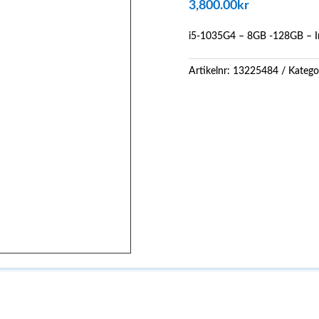
3,800.00
kr
i5-1035G4 – 8GB -128GB – Ir
Artikelnr:
13225484
Katego