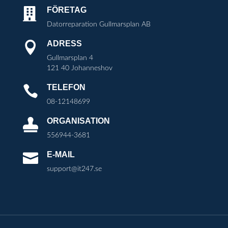
FÖRETAG

Datorreparation Gullmarsplan AB
ADRESS

Gullmarsplan 4
121 40 Johanneshov
TELEFON

08-12148699
ORGANISATION

556944-3681
E-MAIL

support@it247.se