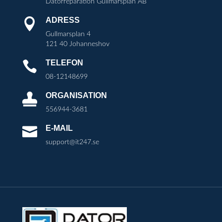
Datorreparation Gullmarsplan AB
ADRESS

Gullmarsplan 4
121 40 Johanneshov
TELEFON

08-12148699
ORGANISATION

556944-3681
E-MAIL

support@it247.se