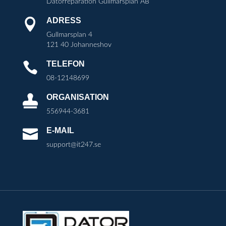
Datorreparation Gullmarsplan AB
ADRESS

Gullmarsplan 4
121 40 Johanneshov
TELEFON

08-12148699
ORGANISATION

556944-3681
E-MAIL

support@it247.se