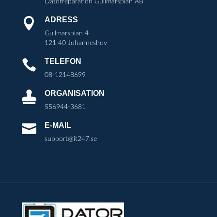
Datorreparation Gullmarsplan AB
ADRESS

Gullmarsplan 4
121 40 Johanneshov
TELEFON

08-12148699
ORGANISATION

556944-3681
E-MAIL

support@it247.se