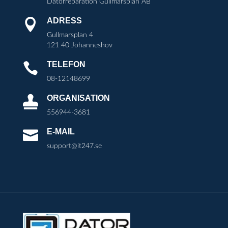
Datorreparation Gullmarsplan AB
ADRESS

Gullmarsplan 4
121 40 Johanneshov
TELEFON

08-12148699
ORGANISATION

556944-3681
E-MAIL

support@it247.se