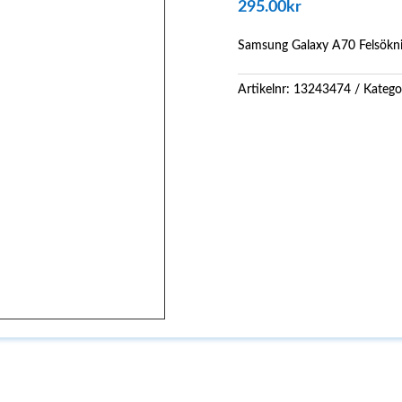
295.00
kr
Samsung Galaxy A70 Felsökn
Artikelnr:
13243474
Katego