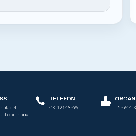
SS
TELEFON
ORGAN


rsplan 4
08-12148699
556944-
 Johanneshov