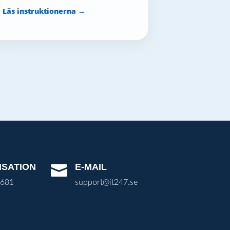
Läs instruktionerna →
ISATION
E-MAIL

3681
support@it247.se