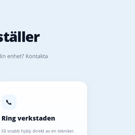
täller
din enhet? Kontakta
📞
Ring verkstaden
Få snabb hjälp direkt av en tekniker.