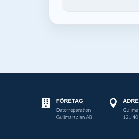
FÖRETAG
ADRE


Datorreparation
Gullma
Gullmarsplan AB
121 40