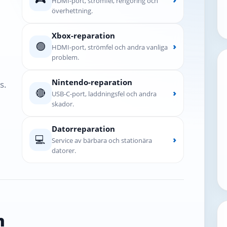
HDMI-port, strömfel, rengöring och
överhettning.
Xbox-reparation
🟢
›
HDMI-port, strömfel och andra vanliga
problem.
Nintendo-reparation
s.
🔴
›
USB-C-port, laddningsfel och andra
skador.
Datorreparation
💻
›
Service av bärbara och stationära
datorer.
n