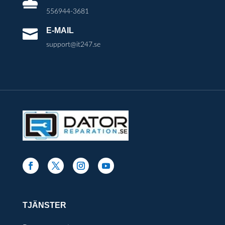

556944-3681
E-MAIL

support@it247.se
TJÄNSTER