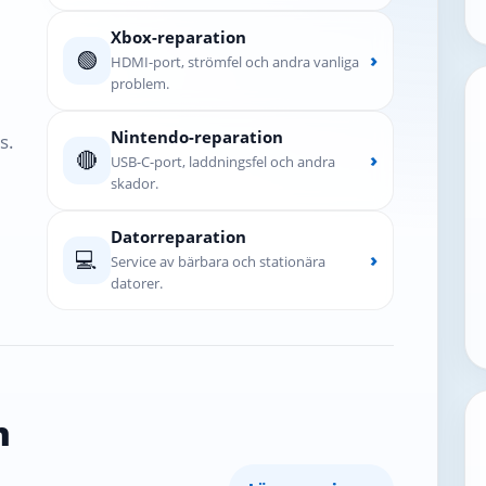
Xbox-reparation
🟢
›
HDMI-port, strömfel och andra vanliga
problem.
Nintendo-reparation
s.
🔴
›
USB-C-port, laddningsfel och andra
skador.
Datorreparation
💻
›
Service av bärbara och stationära
datorer.
n