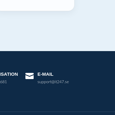
ISATION
E-MAIL

3681
support@it247.se