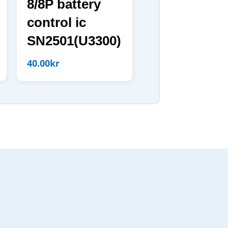
8/8P battery
control ic
SN2501(U3300)
40.00
kr