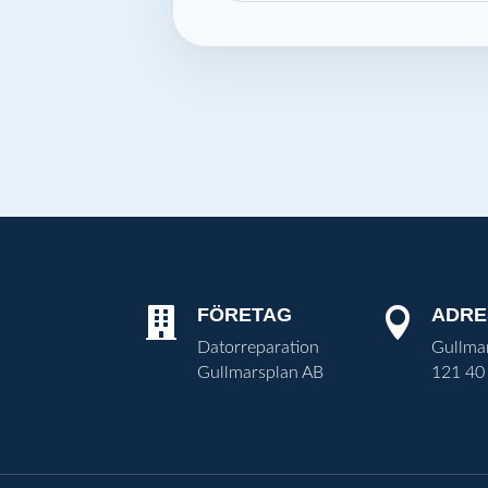
FÖRETAG
ADRE


Datorreparation
Gullma
Gullmarsplan AB
121 40