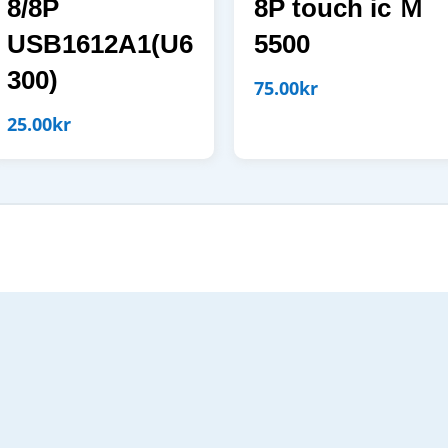
8/8P
8P touch ic Ｍ
USB1612A1(U6
5500
300)
75.00
kr
25.00
kr