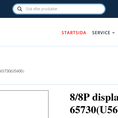
Products
search
STARTSIDA
SERVICE
ic 65730(U5600）
8/8P displa
65730(U5