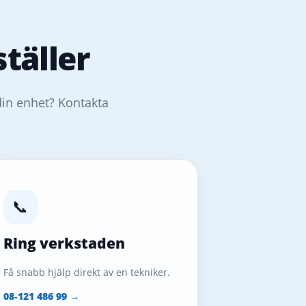
täller
din enhet? Kontakta
📞
Ring verkstaden
Få snabb hjälp direkt av en tekniker.
08‑121 486 99 →