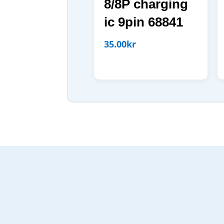
8/8P charging
ic 9pin 68841
35.00
kr