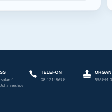
SS
TELEFON
ORGAN


rsplan 4
08-12148699
556944-
 Johanneshov