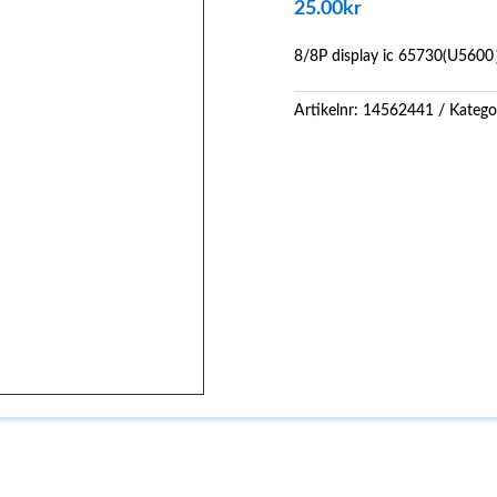
25.00
kr
8/8P display ic 65730(U560
Artikelnr:
14562441
Katego