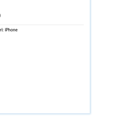
0）
ri:
iPhone