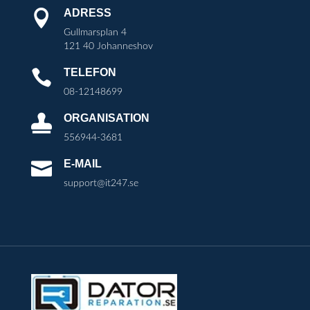
ADRESS

Gullmarsplan 4
121 40 Johanneshov
TELEFON

08-12148699
ORGANISATION

556944-3681
E-MAIL

support@it247.se