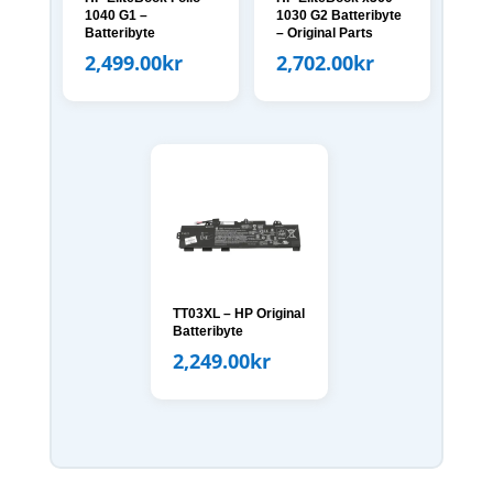
1040 G1 –
1030 G2 Batteribyte
Batteribyte
– Original Parts
2,499.00
kr
2,702.00
kr
TT03XL – HP Original
Batteribyte
2,249.00
kr