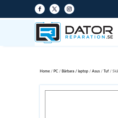
Home
/
PC
/
Bärbara / laptop
/
Asus
/
Tuf
/ Sk