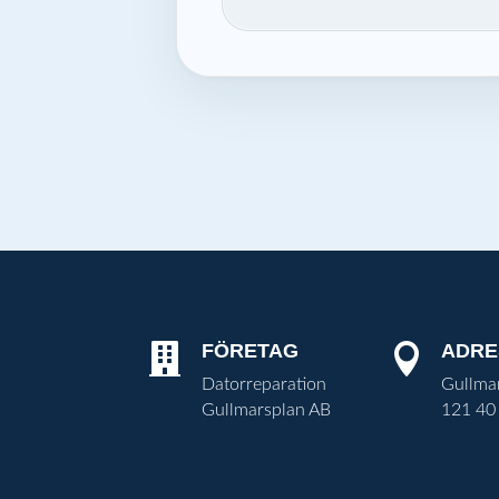
FÖRETAG
ADRE


Datorreparation
Gullma
Gullmarsplan AB
121 40