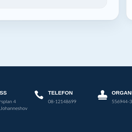
SS
TELEFON
ORGAN


rsplan 4
08-12148699
556944-
 Johanneshov