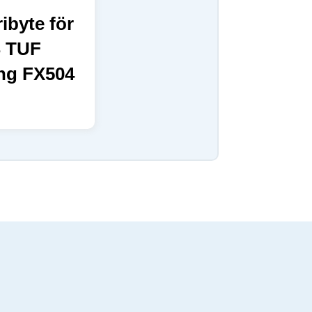
ribyte för
 TUF
ng FX504