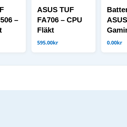
F
ASUS TUF
Batte
506 –
FA706 – CPU
ASUS
t
Fläkt
Gami
595.00
kr
0.00
kr