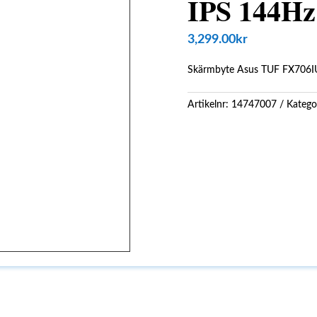
IPS 144Hz
3,299.00
kr
Skärmbyte Asus TUF FX706I
Artikelnr:
14747007
Katego