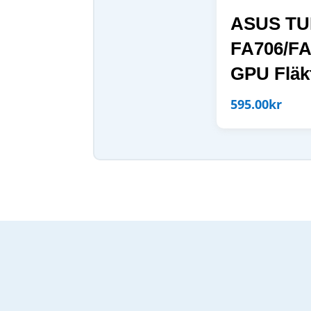
ASUS TU
FA706/FA
GPU Fläk
595.00
kr