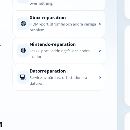
överhettning.
Xbox-reparation
🟢
›
HDMI-port, strömfel och andra vanliga
problem.
Nintendo-reparation
s.
🔴
›
USB-C-port, laddningsfel och andra
skador.
Datorreparation
💻
›
Service av bärbara och stationära
datorer.
n