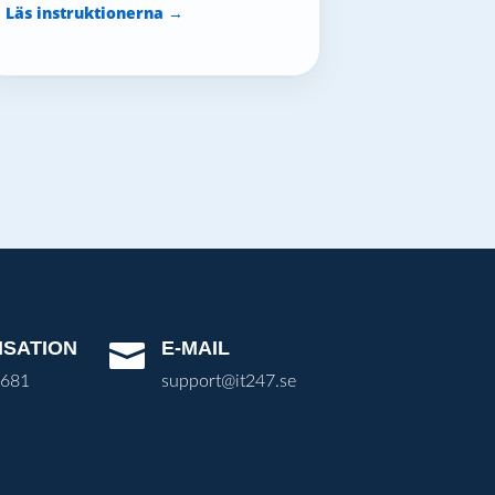
Läs instruktionerna →
ISATION
E-MAIL

3681
support@it247.se