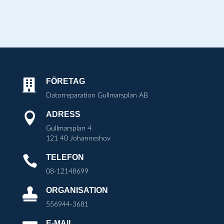
FÖRETAG

Datorreparation Gullmarsplan AB
ADRESS

Gullmarsplan 4
121 40 Johanneshov
TELEFON

08-12148699
ORGANISATION

556944-3681
E-MAIL