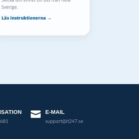
Sverige.
Läs instruktionerna →
ISATION
E-MAIL

3681
support@it247.se