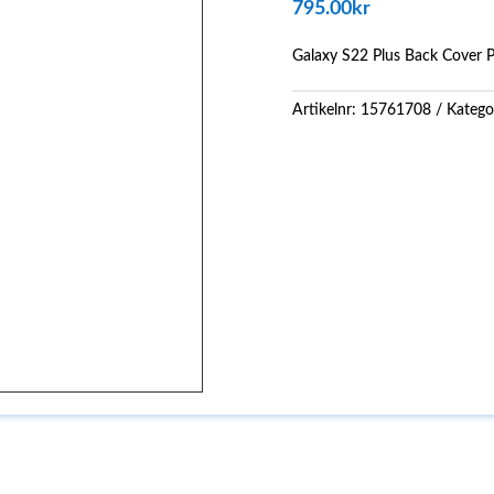
795.00
kr
Galaxy S22 Plus Back Cover 
Artikelnr:
15761708
Katego