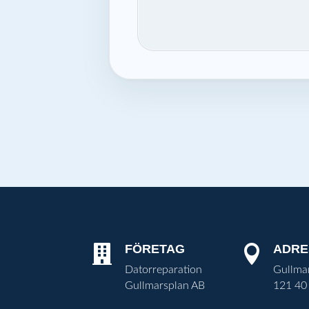
FÖRETAG
ADRE


Datorreparation
Gullma
Gullmarsplan AB
121 40