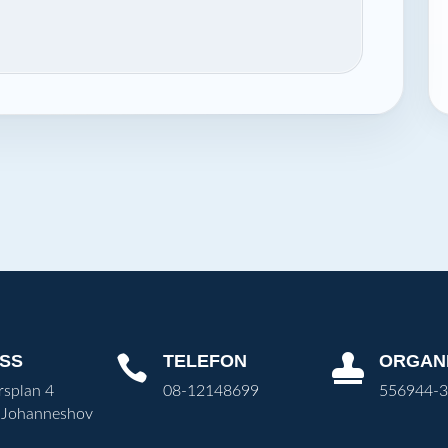
SS
TELEFON
ORGAN


rsplan 4
08-12148699
556944-
 Johanneshov