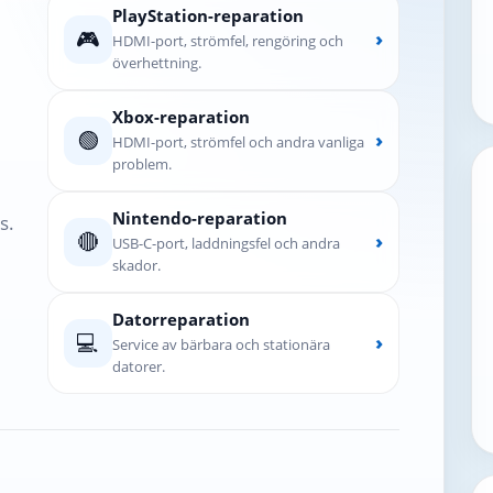
PlayStation-reparation
🎮
›
HDMI-port, strömfel, rengöring och
överhettning.
Xbox-reparation
🟢
›
HDMI-port, strömfel och andra vanliga
problem.
Nintendo-reparation
s.
🔴
›
USB-C-port, laddningsfel och andra
skador.
Datorreparation
💻
›
Service av bärbara och stationära
datorer.