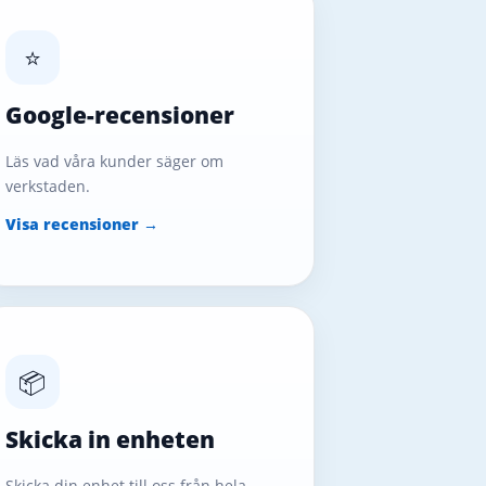
⭐
Google-recensioner
Läs vad våra kunder säger om
verkstaden.
Visa recensioner →
📦
Skicka in enheten
Skicka din enhet till oss från hela