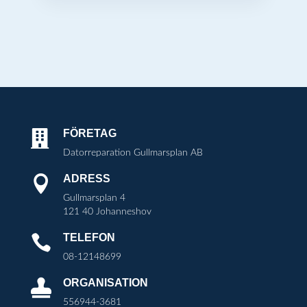
FÖRETAG

Datorreparation Gullmarsplan AB
ADRESS

Gullmarsplan 4
121 40 Johanneshov
TELEFON

08-12148699
ORGANISATION

556944-3681