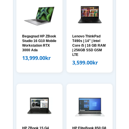
Begagnad HP ZBook
Lenovo ThinkPad
Studio 16 G10 Mobile
T490s | 14″ | Intel
Workstation RTX
Core i5 | 16 GB RAM
3000 Ada
| 256GB SSD GSM
LTE
13,999.00
kr
3,599.00
kr
HP ZBook 15 G4
HP EliteBook 850 G8