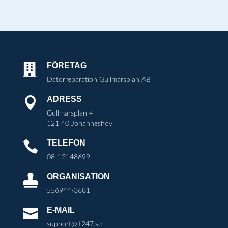
FÖRETAG

Datorreparation Gullmarsplan AB
ADRESS

Gullmarsplan 4
121 40 Johanneshov
TELEFON

08-12148699
ORGANISATION

556944-3681
E-MAIL

support@it247.se