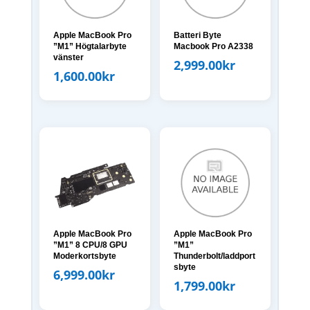
Apple MacBook Pro
Batteri Byte
”M1” Högtalarbyte
Macbook Pro A2338
vänster
2,999.00
kr
1,600.00
kr
Apple MacBook Pro
Apple MacBook Pro
”M1” 8 CPU/8 GPU
”M1”
Moderkortsbyte
Thunderbolt/laddport
sbyte
6,999.00
kr
1,799.00
kr