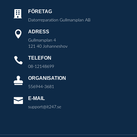
FÖRETAG

Datorreparation Gullmarsplan AB
ADRESS

Gullmarsplan 4
121 40 Johanneshov
TELEFON

08-12148699
ORGANISATION

556944-3681
E-MAIL

support@it247.se