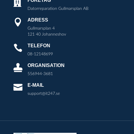
FÖRETAG

Datorreparation Gullmarsplan AB
ADRESS

Gullmarsplan 4
121 40 Johanneshov
TELEFON

08-12148699
ORGANISATION

556944-3681
E-MAIL

support@it247.se