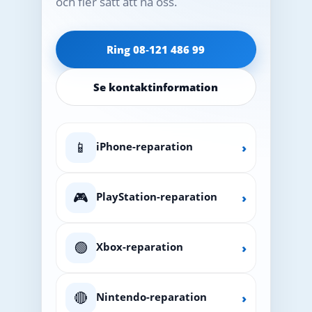
och fler sätt att nå oss.
Ring 08‑121 486 99
Se kontaktinformation
📱
iPhone-reparation
›
🎮
PlayStation-reparation
›
🟢
Xbox-reparation
›
🔴
Nintendo-reparation
›