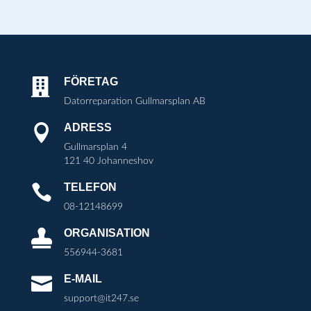
FÖRETAG

Datorreparation Gullmarsplan AB
ADRESS

Gullmarsplan 4
121 40 Johanneshov
TELEFON

08-12148699
ORGANISATION

556944-3681
E-MAIL

support@it247.se