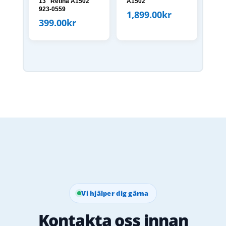
13″ Retina A1502
A1502
923-0559
1,899.00
kr
399.00
kr
Vi hjälper dig gärna
Kontakta oss innan