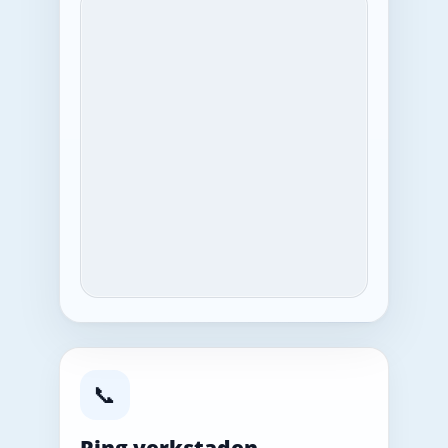
📞
Ring verkstaden