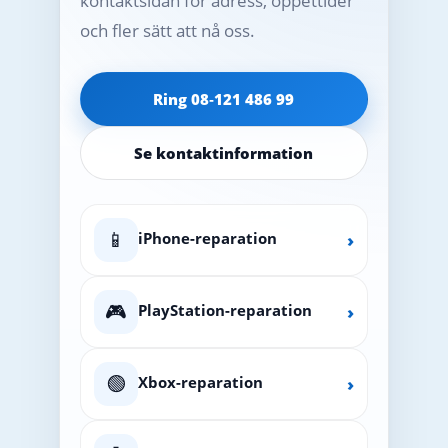
kontaktsidan för adress, öppettider
och fler sätt att nå oss.
Ring 08‑121 486 99
Se kontaktinformation
📱
iPhone-reparation
›
🎮
PlayStation-reparation
›
🟢
Xbox-reparation
›