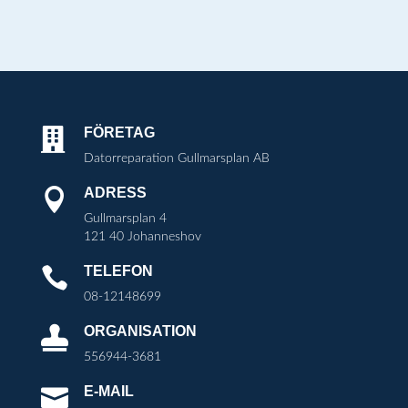
FÖRETAG

Datorreparation Gullmarsplan AB
ADRESS

Gullmarsplan 4
121 40 Johanneshov
TELEFON

08-12148699
ORGANISATION

556944-3681
E-MAIL
