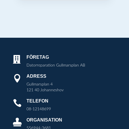
FÖRETAG

Datorreparation Gullmarsplan AB
ADRESS

Gullmarsplan 4
121 40 Johanneshov
TELEFON

08-12148699
ORGANISATION

556944-3681