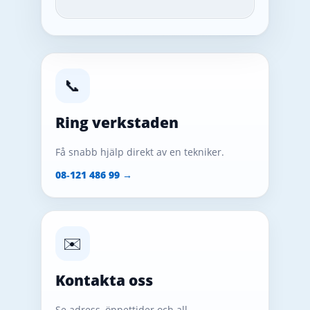
📞
Ring verkstaden
Få snabb hjälp direkt av en tekniker.
08‑121 486 99 →
✉️
Kontakta oss
Se adress, öppettider och all