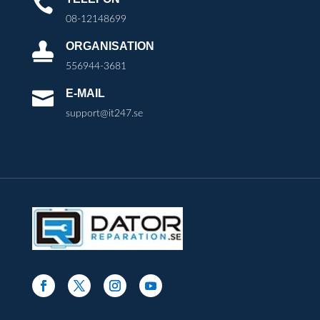

08-12148699
ORGANISATION

556944-3681
E-MAIL

support@it247.se