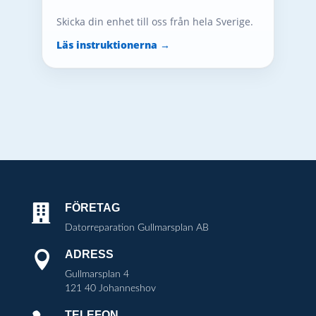
Skicka din enhet till oss från hela Sverige.
Läs instruktionerna →
FÖRETAG

Datorreparation Gullmarsplan AB
ADRESS

Gullmarsplan 4
121 40 Johanneshov
TELEFON