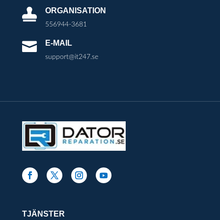
ORGANISATION

556944-3681
E-MAIL

support@it247.se
TJÄNSTER