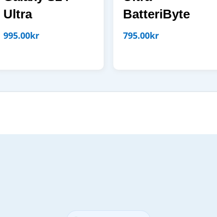
Ultra
BatteriByte
995.00
kr
795.00
kr