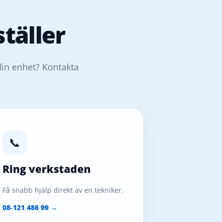
täller
din enhet? Kontakta
📞
Ring verkstaden
Få snabb hjälp direkt av en tekniker.
08‑121 486 99 →