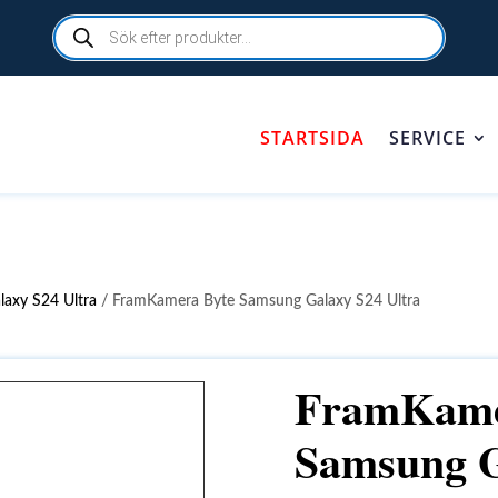
Products
search
STARTSIDA
SERVICE
laxy S24 Ultra
/ FramKamera Byte Samsung Galaxy S24 Ultra
FramKame
Samsung G