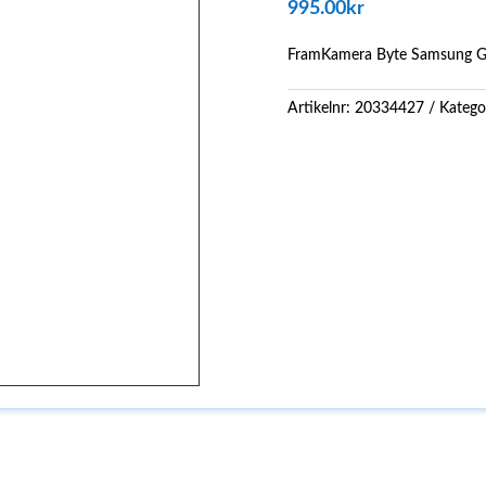
995.00
kr
FramKamera Byte Samsung Ga
Artikelnr:
20334427
Katego