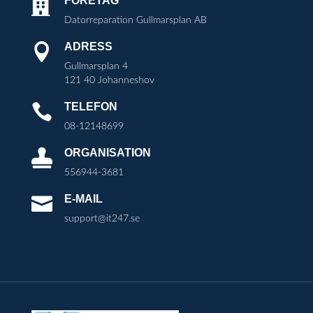
FÖRETAG

Datorreparation Gullmarsplan AB
ADRESS

Gullmarsplan 4
121 40 Johanneshov
TELEFON

08-12148699
ORGANISATION

556944-3681
E-MAIL

support@it247.se