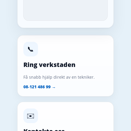
📞
Ring verkstaden
Få snabb hjälp direkt av en tekniker.
08‑121 486 99 →
✉️