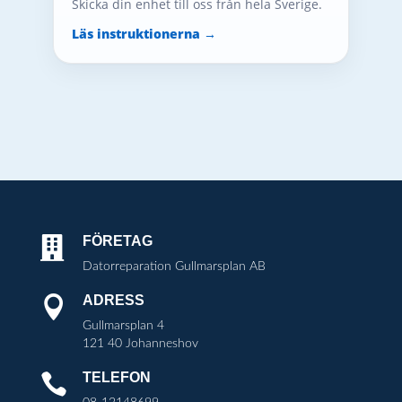
Skicka din enhet till oss från hela Sverige.
Läs instruktionerna →
FÖRETAG

Datorreparation Gullmarsplan AB
ADRESS

Gullmarsplan 4
121 40 Johanneshov
TELEFON
