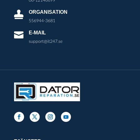
08-12148699
ORGANISATION

556944-3681
E-MAIL

support@it247.se