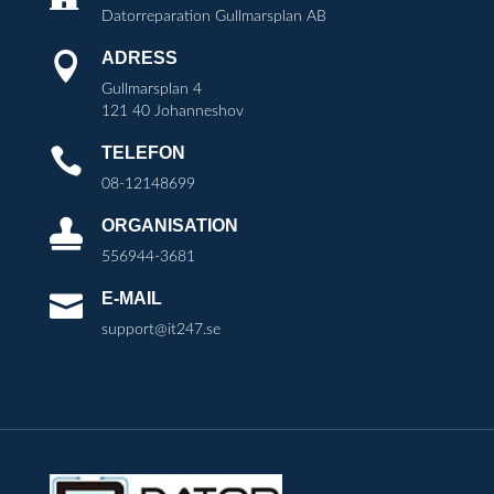
Datorreparation Gullmarsplan AB
ADRESS

Gullmarsplan 4
121 40 Johanneshov
TELEFON

08-12148699
ORGANISATION

556944-3681
E-MAIL

support@it247.se