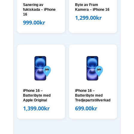
Sanering av
Byte av Fram
fuktskada – iPhone
Kamera – iPhone 16
16
1,299.00
kr
999.00
kr
iPhone 16 –
iPhone 16 –
Batteribyte med
Batteribyte med
Apple Original
Tredjepartstillverkad
1,399.00
kr
699.00
kr