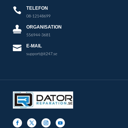
TELEFON

08-12148699
ORGANISATION

556944-3681
E-MAIL

support@it247.se