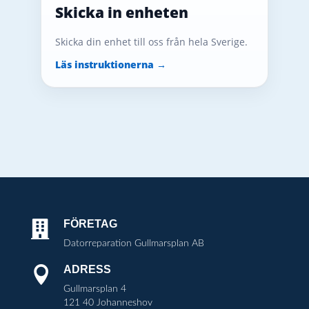
Skicka in enheten
Skicka din enhet till oss från hela Sverige.
Läs instruktionerna →
FÖRETAG

Datorreparation Gullmarsplan AB
ADRESS

Gullmarsplan 4
121 40 Johanneshov