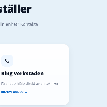
täller
din enhet? Kontakta
📞
Ring verkstaden
Få snabb hjälp direkt av en tekniker.
08‑121 486 99 →