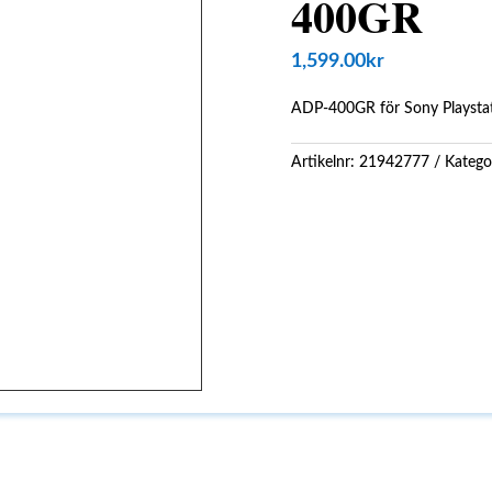
400GR
1,599.00
kr
ADP-400GR för Sony Playstat
Artikelnr:
21942777
Katego