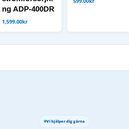
599.00
kr
ng ADP-400DR
1,599.00
kr
Vi hjälper dig gärna