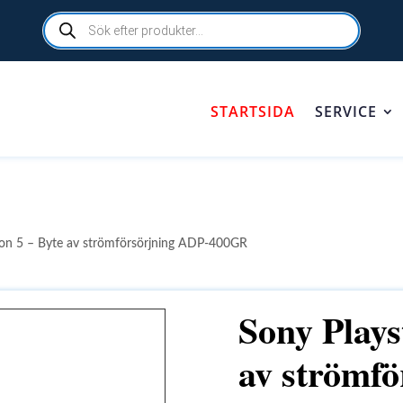
Products
search
STARTSIDA
SERVICE
ion 5 – Byte av strömförsörjning ADP-400GR
Sony Plays
av strömf