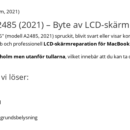
um, 2021)
485 (2021) – Byte av LCD-skärm
modell A2485, 2021) spruckit, blivit svart eller visar kon
b och professionell
LCD-skärmreparation för MacBook
ckholm men utanför tullarna
, vilket innebär att du kan ta
i löser:
l
kgrundsbelysning