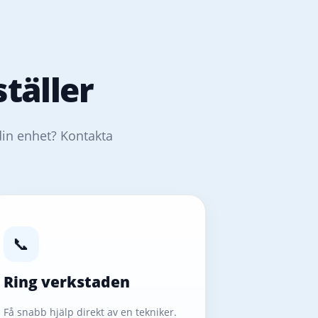
täller
din enhet? Kontakta
📞
Ring verkstaden
Få snabb hjälp direkt av en tekniker.