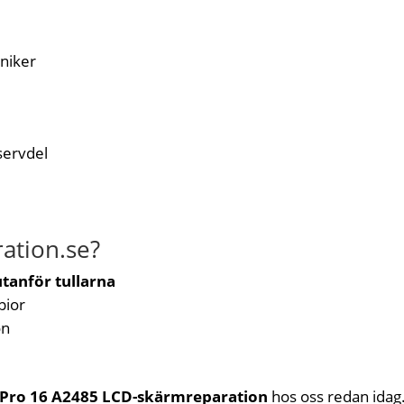
kniker
servdel
ration.se?
tanför tullarna
pior
on
Pro 16 A2485 LCD-skärmreparation
hos oss redan idag