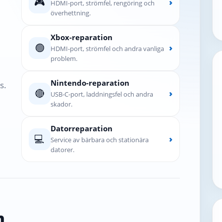
🎮
›
HDMI-port, strömfel, rengöring och
överhettning.
Xbox-reparation
🟢
›
HDMI-port, strömfel och andra vanliga
problem.
Nintendo-reparation
s.
🔴
›
USB-C-port, laddningsfel och andra
skador.
Datorreparation
💻
›
Service av bärbara och stationära
datorer.
n