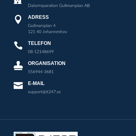
Datorreparation Gullmarsplan AB
ADRESS

Gullmarsplan 4
121 40 Johanneshov
TELEFON

08-12148699
ORGANISATION

556944-3681
E-MAIL

support@it247.se