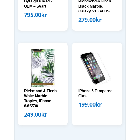
Byta glas iPad 2
Richmond & Finch
OEM – Svart
Black Marble,
Galaxy S10 PLUS
795.00
kr
279.00
kr
Richmond & Finch
iPhone 5 Tempered
White Marble
Glas
Tropics, iPhone
199.00
kr
6/6S/7/8
249.00
kr