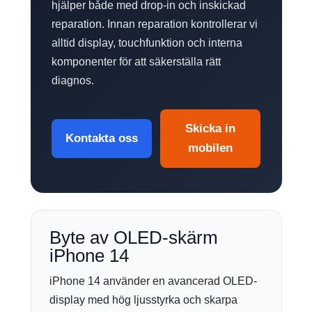
hjälper både med drop-in och inskickad
reparation. Innan reparation kontrollerar vi
alltid display, touchfunktion och interna
komponenter för att säkerställa rätt
diagnos.
Skicka in
Kontakta oss
mobilen
Byte av OLED-skärm
iPhone 14
iPhone 14 använder en avancerad OLED-
display med hög ljusstyrka och skarpa