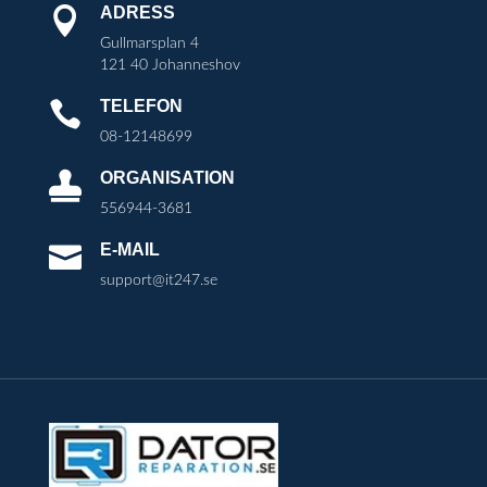
ADRESS

Gullmarsplan 4
121 40 Johanneshov
TELEFON

08-12148699
ORGANISATION

556944-3681
E-MAIL

support@it247.se