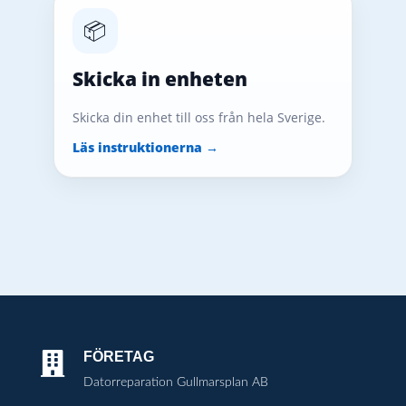
📦
Skicka in enheten
Skicka din enhet till oss från hela Sverige.
Läs instruktionerna →
FÖRETAG

Datorreparation Gullmarsplan AB