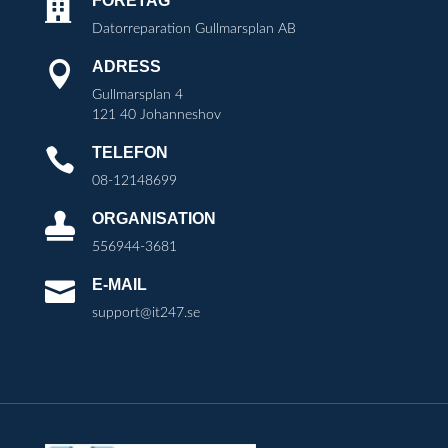
FÖRETAG

Datorreparation Gullmarsplan AB
ADRESS

Gullmarsplan 4
121 40 Johanneshov
TELEFON

08-12148699
ORGANISATION

556944-3681
E-MAIL

support@it247.se