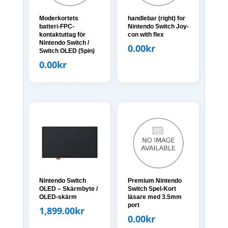
Moderkortets
handlebar (right) for
batteri-FPC-
Nintendo Switch Joy-
kontaktuttag för
con with flex
Nintendo Switch /
0.00
kr
Switch OLED (5pin)
0.00
kr
Nintendo Switch
Premium Nintendo
OLED – Skärmbyte /
Switch Spel-Kort
OLED-skärm
läsare med 3.5mm
port
1,899.00
kr
0.00
kr