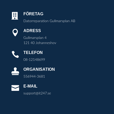
FÖRETAG

Datorreparation Gullmarsplan AB
ADRESS

Gullmarsplan 4
121 40 Johanneshov
TELEFON

08-12148699
ORGANISATION

556944-3681
E-MAIL

support@it247.se