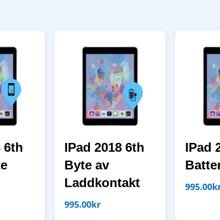
 6th
IPad 2018 6th
IPad 
te
Byte av
Batte
Laddkontakt
995.00
k
995.00
kr