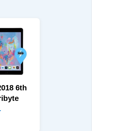
2018 6th
ribyte
r