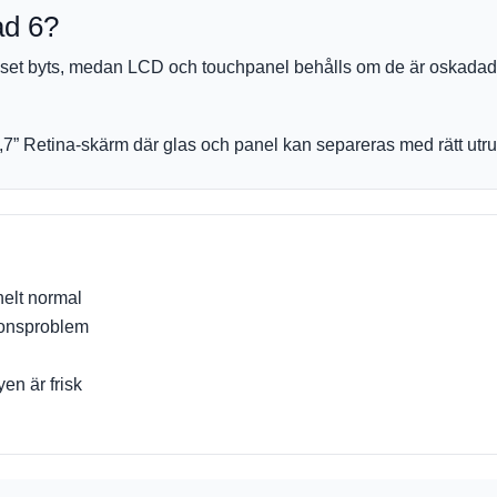
ad 6?
laset byts, medan LCD och touchpanel behålls om de är oskadade
7” Retina-skärm där glas och panel kan separeras med rätt utru
helt normal
ponsproblem
en är frisk