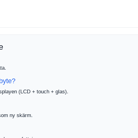
e
ta.
byte?
isplayen (LCD + touch + glas).
t som ny skärm.