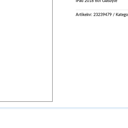
IPad 2018 6th Glasbyte
Artikelnr:
23239479
Katego