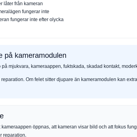
er låter från kameran
eralägen fungerar inte
ran fungerar inte efter olycka
nte på kameramodulen
 på mjukvara, kameraappen, fuktskada, skadad kontakt, moderkort
n reparation. Om felet sitter djupare än kameramodulen kan extra
te
tt kameraappen öppnas, att kameran visar bild och att fokus funge
er reparation.