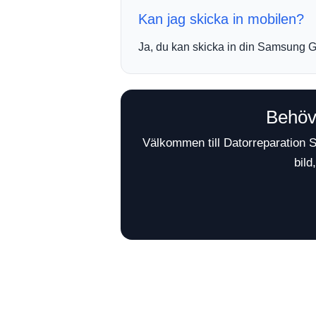
Kan jag skicka in mobilen?
Ja, du kan skicka in din Samsung Ga
Behöv
Välkommen till Datorreparation 
bild