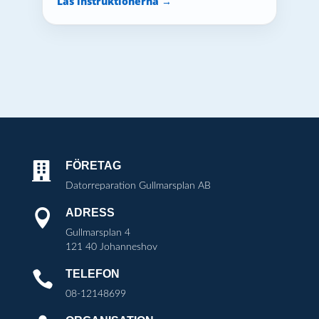
Läs instruktionerna →
FÖRETAG

Datorreparation Gullmarsplan AB
ADRESS

Gullmarsplan 4
121 40 Johanneshov
TELEFON

08-12148699