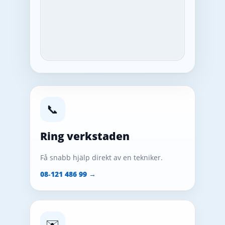
📞
Ring verkstaden
Få snabb hjälp direkt av en tekniker.
08‑121 486 99 →
✉️