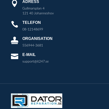
ADRESS

Gullmarsplan 4
121 40 Johanneshov
TELEFON

08-12148699
ORGANISATION

556944-3681
E-MAIL

support@it247.se