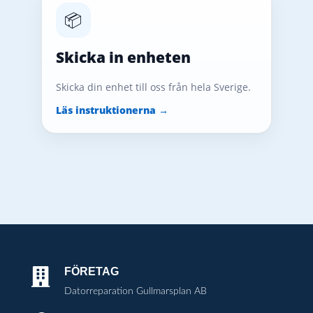
📦
Skicka in enheten
Skicka din enhet till oss från hela Sverige.
Läs instruktionerna →
FÖRETAG

Datorreparation Gullmarsplan AB