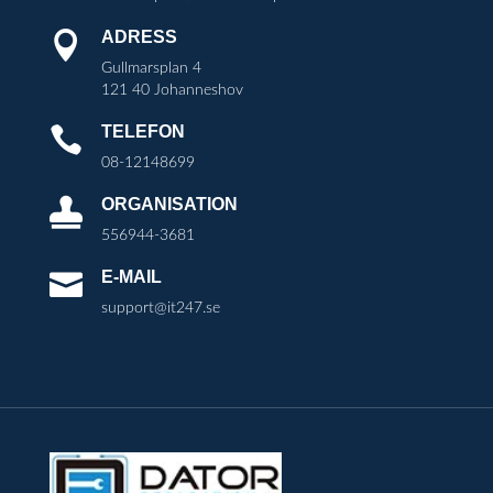
ADRESS

Gullmarsplan 4
121 40 Johanneshov
TELEFON

08-12148699
ORGANISATION

556944-3681
E-MAIL

support@it247.se