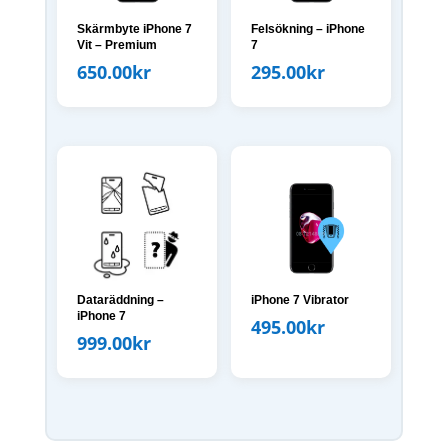
Skärmbyte iPhone 7
Felsökning – iPhone
Vit – Premium
7
650.00
kr
295.00
kr
Dataräddning –
iPhone 7 Vibrator
iPhone 7
495.00
kr
999.00
kr