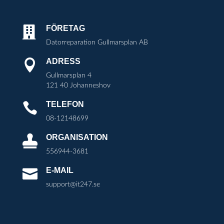
FÖRETAG

Datorreparation Gullmarsplan AB
ADRESS

Gullmarsplan 4
121 40 Johanneshov
TELEFON

08-12148699
ORGANISATION

556944-3681
E-MAIL

support@it247.se