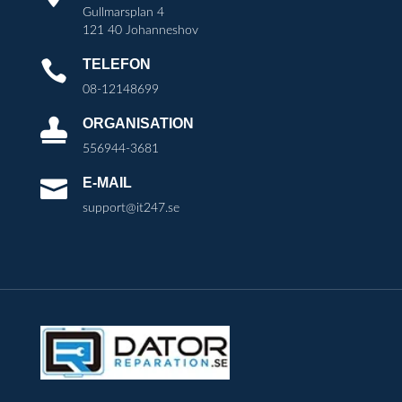
Gullmarsplan 4
121 40 Johanneshov
TELEFON

08-12148699
ORGANISATION

556944-3681
E-MAIL

support@it247.se