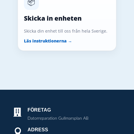
📦
Skicka in enheten
Skicka din enhet till oss från hela Sverige.
Läs instruktionerna →
FÖRETAG

Datorreparation Gullmarsplan AB
ADRESS
