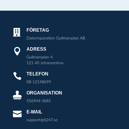
FÖRETAG

Datorreparation Gullmarsplan AB
ADRESS

Gullmarsplan 4
121 40 Johanneshov
TELEFON

08-12148699
ORGANISATION

556944-3681
E-MAIL

support@it247.se