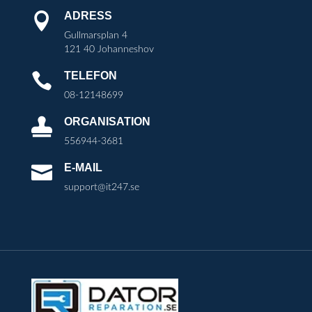
ADRESS

Gullmarsplan 4
121 40 Johanneshov
TELEFON

08-12148699
ORGANISATION

556944-3681
E-MAIL

support@it247.se