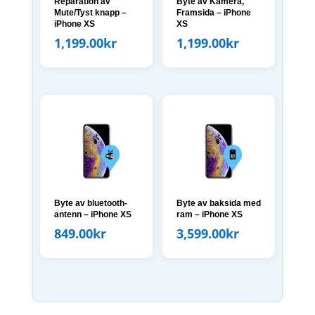
Reparation av
Byte av Kamera,
Mute/Tyst knapp –
Framsida – iPhone
iPhone XS
XS
1,199.00
kr
1,199.00
kr
Byte av bluetooth-
Byte av baksida med
antenn – iPhone XS
ram – iPhone XS
849.00
kr
3,599.00
kr