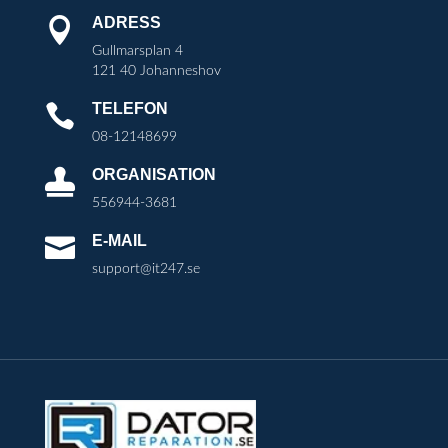
ADRESS

Gullmarsplan 4
121 40 Johanneshov
TELEFON

08-12148699
ORGANISATION

556944-3681
E-MAIL

support@it247.se