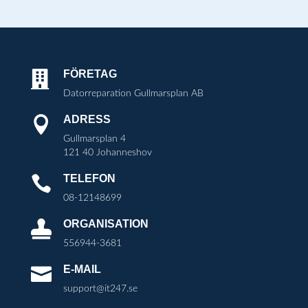
FÖRETAG

Datorreparation Gullmarsplan AB
ADRESS

Gullmarsplan 4
121 40 Johanneshov
TELEFON

08-12148699
ORGANISATION

556944-3681
E-MAIL

support@it247.se