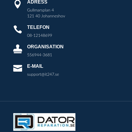
ADRESS

Gullmarsplan 4
121 40 Johanneshov
TELEFON

08-12148699
ORGANISATION

556944-3681
E-MAIL

support@it247.se