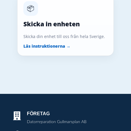
📦
Skicka in enheten
Skicka din enhet till oss från hela Sverige.
Läs instruktionerna →
FÖRETAG

Datorreparation Gullmarsplan AB