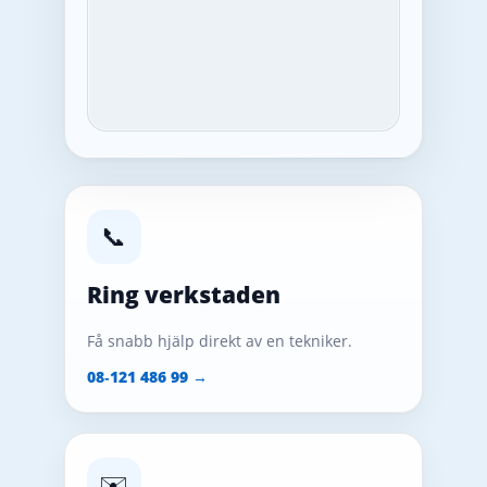
📞
Ring verkstaden
Få snabb hjälp direkt av en tekniker.
08‑121 486 99 →
✉️