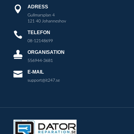
ADRESS

Gullmarsplan 4
121 40 Johanneshov
TELEFON

08-12148699
ORGANISATION

556944-3681
E-MAIL

support@it247.se