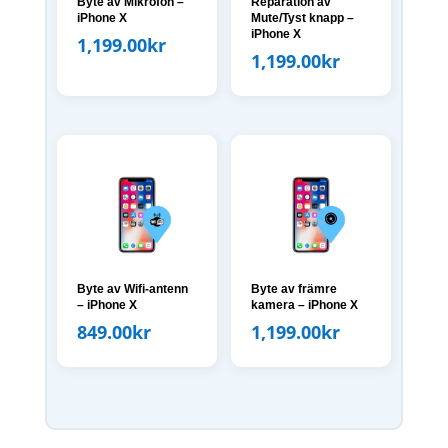
Byte av Mikrofon –
Reparation av
iPhone X
Mute/Tyst knapp –
iPhone X
1,199.00
kr
1,199.00
kr
Byte av Wifi-antenn
Byte av främre
– iPhone X
kamera – iPhone X
849.00
kr
1,199.00
kr