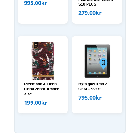
995.00
kr
S10 PLUS
279.00
kr
Richmond & Finch
Byta glas iPad 2
Floral Zebra, iPhone
OEM – Svart
X/XS
795.00
kr
199.00
kr