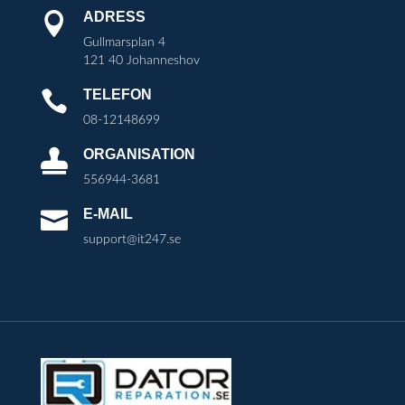
ADRESS

Gullmarsplan 4
121 40 Johanneshov
TELEFON

08-12148699
ORGANISATION

556944-3681
E-MAIL

support@it247.se